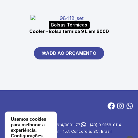
Bolsas Térmicas
Cooler – Bolsa térmica 9 L em 600D
ADD AO ORÇAMENTO
Usamos cookies
para melhorar a
MVA Brindes
27.694.614/0001-77
(49) 9 9158-0114
experiência.
Rua Emilia Simioni, 157, Concórdia, SC, Brasil
Configurações
.