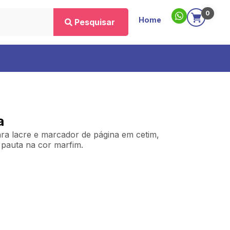
0
Home
Pesquisar
a
ra lacre e marcador de página em cetim,
pauta na cor marfim.