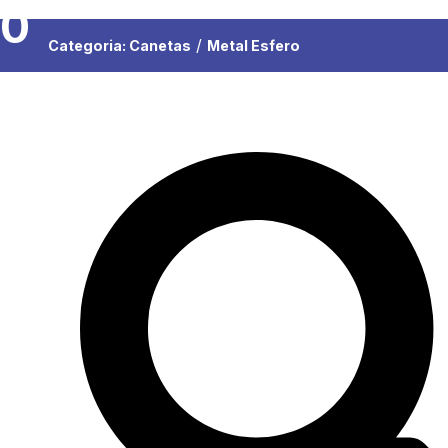
0
/
Categoria:
Canetas
Metal Esfero