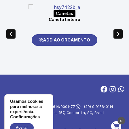
Canetas
Caneta tinteiro
ADD AO ORÇAMENTO
Usamos cookies
para melhorar a
MVA Brindes
27.694.614/0001-77
(49) 9 9158-0114
experiência.
Rua Emilia Simioni, 157, Concórdia, SC, Brasil
Configurações
.
0
Aceitar