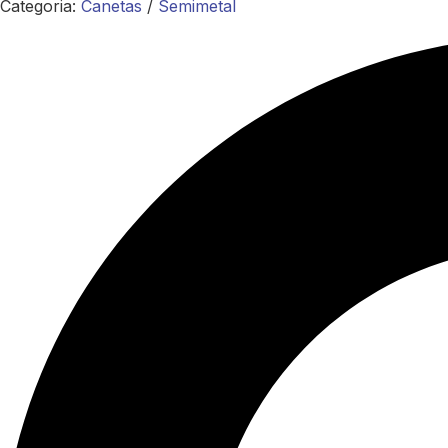
Categoria:
Canetas
/
Semimetal