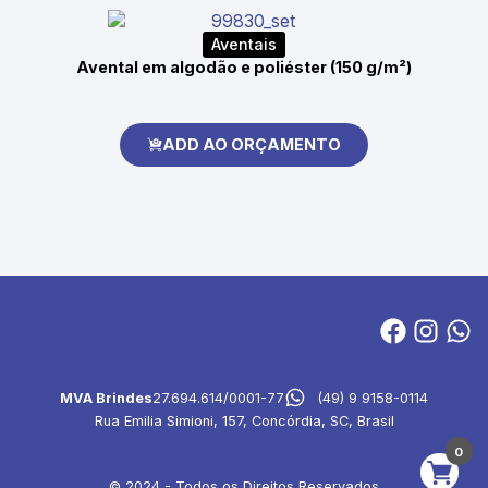
Aventais
Avental em algodão e poliéster (150 g/m²)
ADD AO ORÇAMENTO
MVA Brindes
27.694.614/0001-77
(49) 9 9158-0114
Rua Emilia Simioni, 157, Concórdia, SC, Brasil
0
© 2024 - Todos os Direitos Reservados