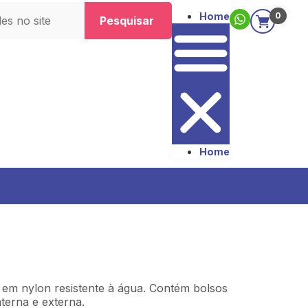
Home
0
Pesquisar
Home
o em nylon resistente à água. Contém bolsos
nterna e externa.