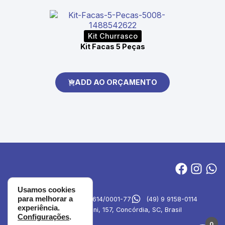
Kit Churrasco
Kit Facas 5 Peças
ADD AO ORÇAMENTO
Usamos cookies
para melhorar a
MVA Brindes
27.694.614/0001-77
(49) 9 9158-0114
experiência.
Rua Emilia Simioni, 157, Concórdia, SC, Brasil
Configurações
.
0