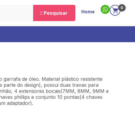
0
Home
Pesquisar
 garrafa de óleo. Material plástico resistente
 parte do design), possui duas travas para
 canhão, 4 extensores bocais(7MM, 8MM, 9MM e
haves phillips e conjunto 10 pontas(4 chaves
 um adaptador).