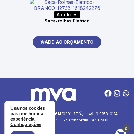
Abridores
Saca-rolhas Elétrico
ADD AO ORÇAMENTO
Usamos cookies
para melhorar a
MVA Brindes
27.694.614/0001-77
(49) 9 9158-0114
experiência.
Rua Emilia Simioni, 157, Concórdia, SC, Brasil
Configurações
.
0