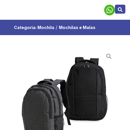
/
Categoria:
Mochila
Mochilas e Malas