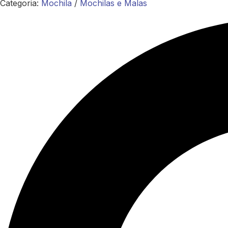
Categoria:
Mochila
/
Mochilas e Malas