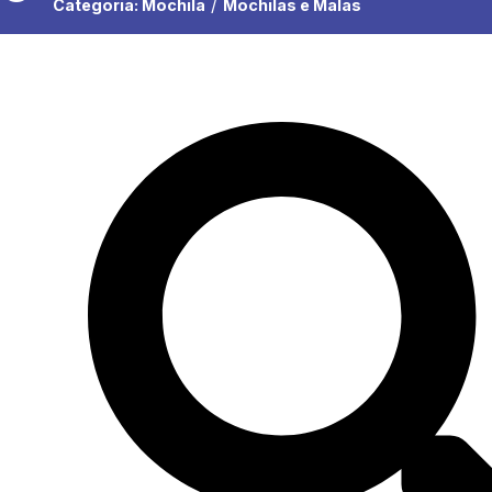
/
Categoria:
Mochila
Mochilas e Malas