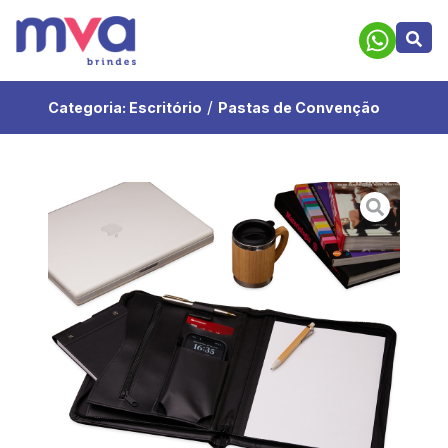
/
Categoria:
Escritório
Pastas de Convenção