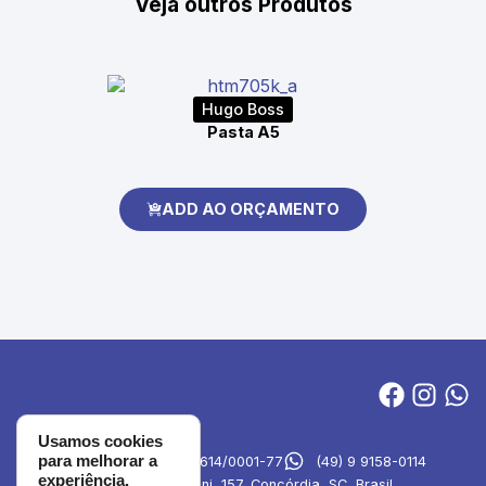
Veja outros Produtos
Hugo Boss
Pasta A5
ADD AO ORÇAMENTO
Usamos cookies
para melhorar a
MVA Brindes
27.694.614/0001-77
(49) 9 9158-0114
experiência.
Rua Emilia Simioni, 157, Concórdia, SC, Brasil