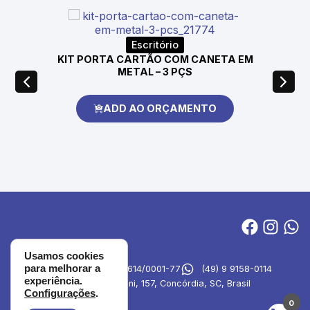
Escritório
KIT PORTA CARTÃO COM CANETA EM
METAL – 3 PÇS
ADD AO ORÇAMENTO
Usamos cookies
para melhorar a
MVA Brindes
27.694.614/0001-77
(49) 9 9158-0114
experiência.
Rua Emilia Simioni, 157, Concórdia, SC, Brasil
Configurações
.
0