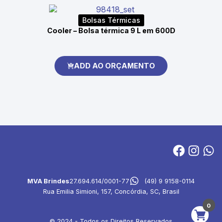
Bolsas Térmicas
Cooler – Bolsa térmica 9 L em 600D
ADD AO ORÇAMENTO
MVA Brindes
27.694.614/0001-77
(49) 9 9158-0114
Rua Emilia Simioni, 157, Concórdia, SC, Brasil
0
© 2024 - Todos os Direitos Reservados