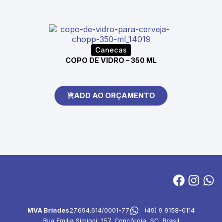
Canecas
COPO DE VIDRO – 350 ML
ADD AO ORÇAMENTO
MVA Brindes
27.694.614/0001-77
(49) 9 9158-0114
Rua Emilia Simioni, 157, Concórdia, SC, Brasil