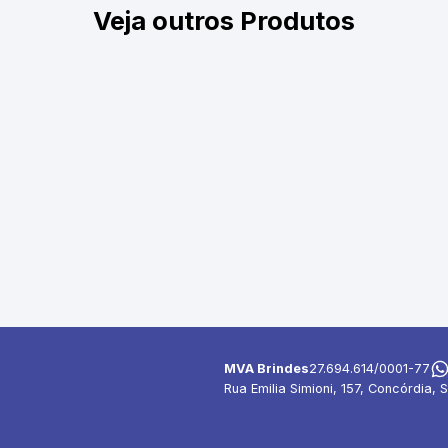
Veja outros Produtos
MVA Brindes
27.694.614/0001-77
Rua Emilia Simioni, 157, Concórdia, S