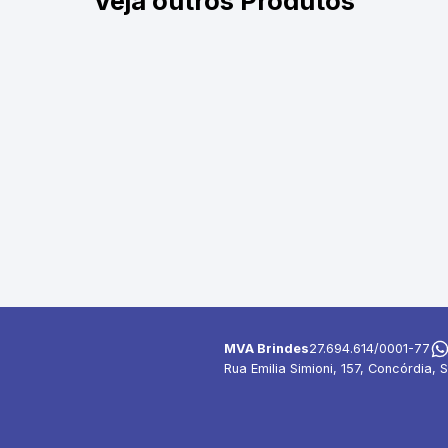
Veja outros Produtos
MVA Brindes
27.694.614/0001-77
Rua Emilia Simioni, 157, Concórdia, S