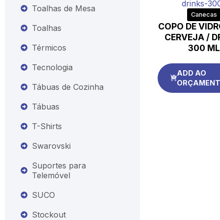
Toalhas de Mesa
Canecas
COPO DE VIDR
Toalhas
CERVEJA / D
Térmicos
300 M
Tecnologia
ADD AO
ORÇAMEN
Tábuas de Cozinha
Tábuas
T-Shirts
Swarovski
Suportes para
Telemóvel
SUCO
Stockout